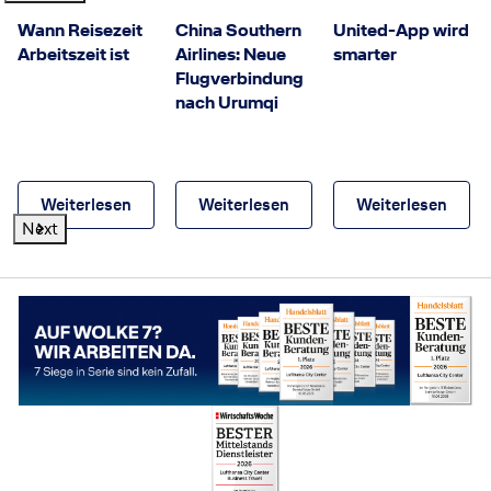
Wann Reisezeit
China Southern
United-App wird
Arbeitszeit ist
Airlines: Neue
smarter
Flugverbindung
nach Urumqi
Weiterlesen
Weiterlesen
Weiterlesen
Next