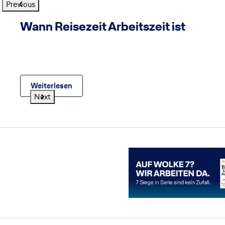
Previous
India
© Getty Images
h
Wann Reisezeit Arbeitszeit ist
Weiterlesen
Next