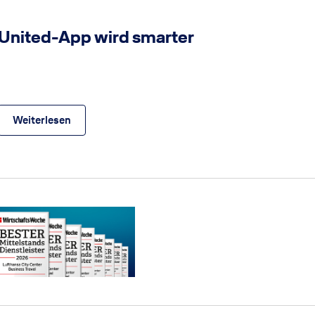
© United Airlines
United-App wird smarter
Bl
Be
Weiterlesen