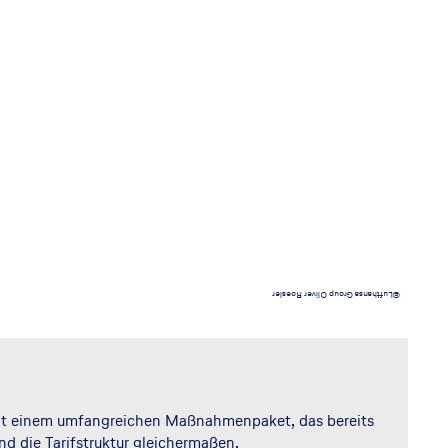
©Lufthansa Group Oliver Roesler
 mit einem umfangreichen Maßnahmenpaket, das bereits
nd die Tarifstruktur gleichermaßen.