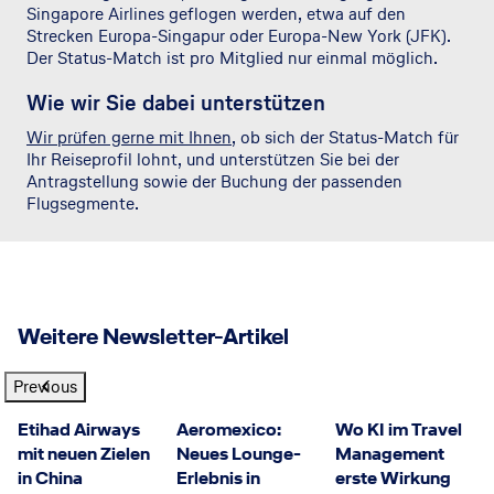
Singapore Airlines geflogen werden, etwa auf den
Strecken Europa-Singapur oder Europa-New York (JFK).
Der Status-Match ist pro Mitglied nur einmal möglich.
Wie wir Sie dabei unterstützen
Wir prüfen gerne mit Ihnen
, ob sich der Status-Match für
Ihr Reiseprofil lohnt, und unterstützen Sie bei der
Antragstellung sowie der Buchung der passenden
Flugsegmente.
Weitere Newsletter-Artikel
Previous
©Etihad Airways
©GettyImages
Etihad Airways
Aeromexico:
Wo KI im Travel
mit neuen Zielen
Neues Lounge-
Management
in China
Erlebnis in
erste Wirkung