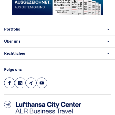
Footer
Footer navigation
Portfolio
Über uns
Geschäftsreisen
ALR Business Travel Digital
Rechtliches
Das Unternehmen
BT360
Unsere Standorte
Urlaubsreisen
AGB
Terminbuchung
Folge uns
Event
Impressum
Kontakt
Datenschutz
Barrierefreiheitsstärkungsgesetz